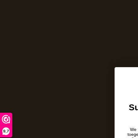
Su
We 
9,7
toeg