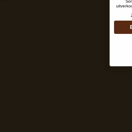
Som
uitverko