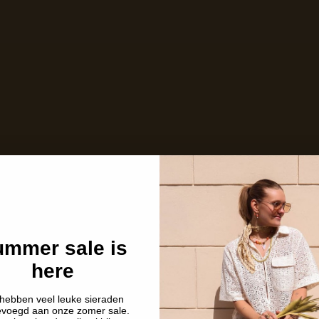
Niet op voorraad
Description
Shipping details
mmer sale is
here
hebben veel leuke sieraden
evoegd aan onze zomer sale.