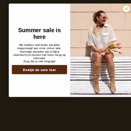
Summer sale is
here
We hebben veel leuke sieraden
toegevoegd aan onze zomer sale.
Sommige sieraden zijn al bijna
uitverkocht en komen niet meer terug op
voorraad.
Zorg dat je niet misgrijpt!
Personal Pieces
It All Starts Wi
Bekijk de sale hier
Wij geloven dat een sieraad méér is dan een accessoire, het laat zien wie je
Daarom ontwerpen 
bent. Subtiel of uitgesproken, maar altijd persoonlijk.
schets tot het laa
kleuren en materia
Shop the look